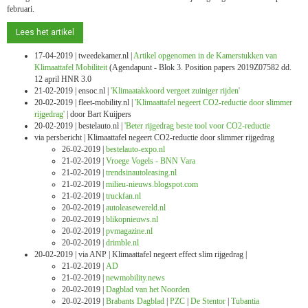
februari.
Lees het artikel
17-04-2019 | tweedekamer.nl |
Artikel opgenomen in de Kamerstukken van
Klimaattafel Mobiliteit
(Agendapunt - Blok 3. Position papers 2019Z07582 dd.
12 april HNR 3.0
21-02-2019 | ensoc.nl |
'Klimaatakkoord vergeet zuiniger rijden'
20-02-2019 | fleet-mobility.nl |
'Klimaattafel negeert CO2-reductie door slimmer
rijgedrag'
| door Bart Kuijpers
20-02-2019 | bestelauto.nl |
'Beter rijgedrag beste tool voor CO2-reductie
via persbericht | Klimaattafel negeert CO2-reductie door slimmer rijgedrag
26-02-2019 |
bestelauto-expo.nl
21-02-2019 |
Vroege Vogels - BNN Vara
21-02-2019 |
trendsinautoleasing.nl
21-02-2019 |
milieu-nieuws.blogspot.com
21-02-2019 |
truckfan.nl
20-02-2019 |
autoleasewereld.nl
20-02-2019 |
blikopnieuws.nl
20-02-2019 |
pvmagazine.nl
20-02-2019 |
drimble.nl
20-02-2019 |
via ANP | Klimaattafel negeert effect slim rijgedrag |
21-02-2019 |
AD
21-02-2019 |
newmobility.news
20-02-2019 |
Dagblad van het Noorden
20-02-2019 |
Brabants Dagblad
|
PZC
|
De Stentor
|
Tubantia