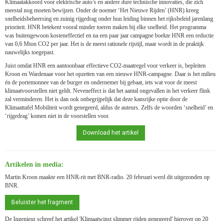
Klimaatakkoord voor elektrische auto’s en andere dure technische innovaties, die zich
meestal nog moeten bewijzen. Onder de noemer ‘Het Nieuwe Rijden’ (HNR) kreeg
snelheidsbeheersing en zuinig rijgedrag onder hun leiding binnen het rijksbeleid jarenlang
prioriteit. HNR betekent vooral minder toeren maken bij elke snelheid. Het programma
was buitengewoon kosteneffectief en na een paar jaar campagne boekte HNR een reductie
van 0,6 Mton CO2 per jaar. Het is de meest rationele rijstijl, maar wordt in de praktijk
nauwelijks toegepast.
Juist omdat HNR een aantoonbaar effectieve CO2-maatregel voor verkeer is, bepleiten
Kroon en Wardenaar voor het opzetten van een nieuwe HNR-campagne. Daar is het milieu
én de portemonnee van de burger en ondernemer bij gebaat, iets wat voor de meest
klimaatvoorstellen niet geldt. Neveneffect is dat het aantal ongevallen in het verkeer flink
zal verminderen. Het is dan ook onbegrijpelijk dat deze kansrijke optie door de
Klimaattafel Mobiliteit wordt genegeerd, aldus de auteurs. Zelfs de woorden ‘snelheid’ en
‘rijgedrag’ komen niet in de voorstellen voor.
Download het artikel
Artikelen in media:
Martin Kroon maakte een HNR-rit met BNR-radio. 20 februari werd dit uitgezonden op
BNR.
Beluister het fragment
De Ingenieur schreef het artikel 'Klimaatwinst slimmer rijden genegeerd' hierover op 20