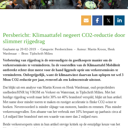
𝕏
Persbericht: Klimaattafel negeert CO2-reductie door
slimmer rijgedrag
Geplaatst op 20-02-2019 - Categorie: Persberichten - Auteur: Martin Kroon, Henk
Wardenaar - Bron: Tijdschrift Milieu
Verbetering van rijgedrag is de eenvoudigste én goedkoopste manier om de
verkeersemissies te verminderen. In de voorstellen van de Klimaattafel Mobiliteit
ontbreekt echter deze meest voor de hand liggende optie om verkeersemissies te
verminderen. Onbegrijpelijk, want de klimaatwinst daarvan kan oplopen tot wel 3
Mton CO2-reductie per jaar, evenveel als een kolencentrale uitstoot.
Dat blijkt uit een analyse van Martin Kroon en Henk Wardenaar, oud-projectleiders
snelheden/HNR bij VROM en Verkeer en Waterstaat, in Tijdschrift Milieu. Met het
huidige rijgedrag wordt maar liefst 30% tot 40% brandstof verspild, blijkt uit hun artikel.
Met name door minder toeren te maken en rustiger acceleratie is flinke CO2-winst te
boeken. Nevenvoordeel is minder slijtage van motoren, banden en remmen. Plus minder
verkeersongevallen. Een afname van het verbruik met 10% bespaart op jaarbasis circa al
1,4 miljard liter brandstof met een waarde van meer dan 2 miljard euro.
Beide verkeersexperts uiten in hun artikel stevige kritiek op de eenzijdige keuze van het