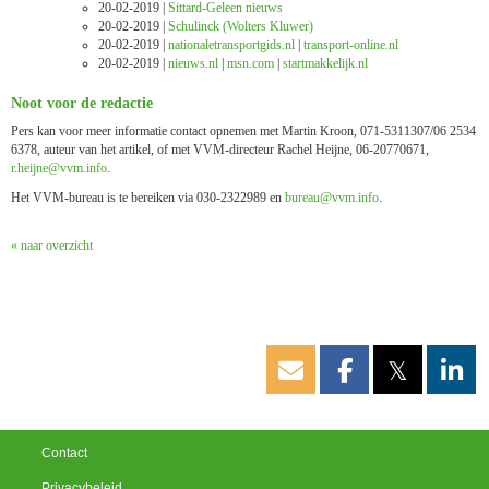
20-02-2019 |
Sittard-Geleen nieuws
20-02-2019 |
Schulinck (Wolters Kluwer)
20-02-2019 |
nationaletransportgids.nl
|
transport-online.nl
20-02-2019 |
nieuws.nl
|
msn.com
|
startmakkelijk.nl
Noot voor de redactie
Pers kan voor meer informatie contact opnemen met Martin Kroon, 071-5311307/06 2534
6378, auteur van het artikel, of met VVM-directeur Rachel Heijne, 06-20770671,
enjieh.r
@vvm.info
.
Het VVM-bureau is te bereiken via 030-2322989 en
uaerub
@vvm.info
.
« naar overzicht
𝕏
Contact
Privacybeleid