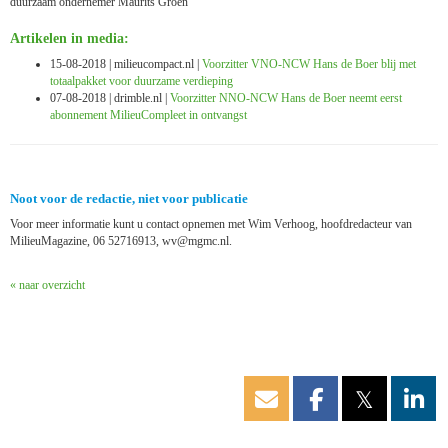
duurzaam ondernemer Maurits Groen
Artikelen in media:
15-08-2018 | milieucompact.nl |
Voorzitter VNO-NCW Hans de Boer blij met
totaalpakket voor duurzame verdieping
07-08-2018 | drimble.nl |
Voorzitter NNO-NCW Hans de Boer neemt eerst
abonnement MilieuCompleet in ontvangst
Noot voor de redactie, niet voor publicatie
Voor meer informatie kunt u contact opnemen met Wim Verhoog, hoofdredacteur van
MilieuMagazine, 06 52716913,
vw
@mgmc.nl.
« naar overzicht
𝕏