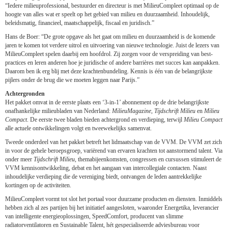
“Iedere milieuprofessional, bestuurder en directeur is met MilieuCompleet optimaal op de
hoogte van alles wat er speelt op het gebied van milieu en duurzaamheid. Inhoudelijk,
beleidsmatig, financieel, maatschappelijk, fiscaal en juridisch.”
Hans de Boer: “De grote opgave als het gaat om milieu en duurzaamheid is de komende
jaren te komen tot verdere uitrol en uitvoering van nieuwe technologie. Juist de lezers van
MilieuCompleet spelen daarbij een hoofdrol. Zij zorgen voor de verspreiding van best-
practices en leren anderen hoe je juridische of andere barrières met succes kan aanpakken.
Daarom ben ik erg blij met deze krachtenbundeling. Kennis is één van de belangrijkste
pijlers onder de brug die we moeten leggen naar Parijs.”
Achtergronden
Het pakket omvat in de eerste plaats
een ‘3-in-1’ abonnement op de drie belangrijkste
onafhankelijke milieubladen van Nederland:
MilieuMagazine
,
Tijdschrift Milieu
en
Milieu
Compact
. De eerste twee bladen bieden achtergrond en verdieping, terwijl
Milieu Compact
alle actuele ontwikkelingen volgt en tweewekelijks samenvat.
Tweede onderdeel van het pakket betreft het lidmaatschap van de VVM. De VVM zet zich
in voor de gehele beroepsgroep, variërend van ervaren krachten tot aanstormend talent. Via
onder meer
Tijdschrift Milieu
, themabijeenkomsten, congressen en cursussen stimuleert de
VVM kennisontwikkeling, debat en het aangaan van intercollegiale contacten. Naast
inhoudelijke verdieping die de vereniging biedt, ontvangen de leden aantrekkelijke
kortingen op de activiteiten.
MilieuCompleet vormt tot slot het portaal voor duurzame producten en diensten. Inmiddels
hebben zich al zes partijen bij het initiatief aangesloten, waaronder Energetika, leverancier
van intelligente energieoplossingen, SpeedComfort, producent van slimme
radiatorventilatoren en Sustainable Talent, hét gespecialiseerde adviesbureau voor