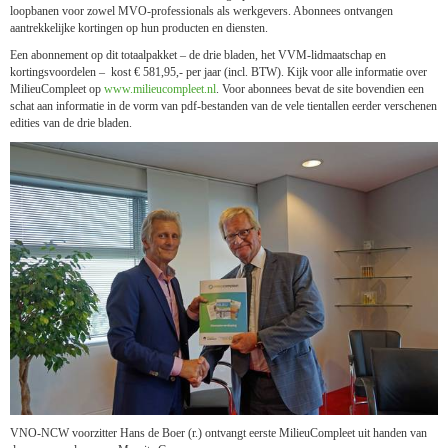
loopbanen voor zowel MVO-professionals als werkgevers. Abonnees ontvangen
aantrekkelijke kortingen op hun producten en diensten.
Een abonnement op dit totaalpakket – de drie bladen, het VVM-lidmaatschap en
kortingsvoordelen – kost € 581,95,- per jaar (incl. BTW). Kijk voor alle informatie over
MilieuCompleet op
www.milieucompleet.nl
. Voor abonnees bevat de site bovendien een
schat aan informatie in de vorm van pdf-bestanden van de vele tientallen eerder verschenen
edities van de drie bladen.
VNO-NCW voorzitter Hans de Boer (r.) ontvangt eerste MilieuCompleet uit handen van