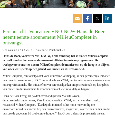
𝕏
Persbericht: Voorzitter VNO-NCW Hans de Boer
neemt eerste abonnement MilieuCompleet in
ontvangst
Geplaatst op 07-08-2018 - Categorie: Persberichten
Hans de Boer, voorzitter VNO-NCW, heeft vandaag het initiatief MilieuCompleet
verwelkomd en het eerste abonnement officieel in ontvangst genomen. De
werkgeversvoorzitter noemt MilieuCompleet dé manier om op de hoogte te blijven
van alles wat speelt op het gebied van milieu en duurzaamheid.
MilieuCompleet, een totaalpakket voor duurzame verdieping, is een gezamenlijk initiatief
van mauritsgroen.mgmc, DG Communicatie en VVM, hét kennis- en relatienetwerk voor
milieuprofessionals. Het initiatief omvat een totaalpakket om professionals op het gebied
van milieu en duurzaamheid te voorzien van actuele inhoudelijke bagage.
Hans de Boer kreeg het pakket overhandigd van Maurits Groen,
duurzaamheidsondernemer, Vera Dalm, voorzitter VVM, en Jan van den Broek,
redactielid Milieu Compact. “Dankzij dit initiatief is het nooit meer nodig om
ongecoördineerd de enorme brij aan nieuwsbrieven, magazines, overzichten en her en der
verspreide gegevens bij proberen te houden”, liet Groen tijdens de presentatie weten.