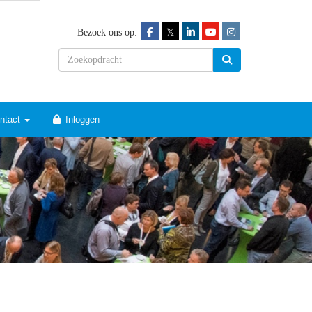
𝕏
Bezoek ons op:
ntact
Inloggen