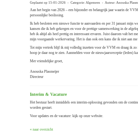
Geplaatst op 15-01-2026 - Categorie: Algemeen - Auteur: Anouska Plasme
Aan het begin van 2026 – een bijzonder en belangrijk jaar waarin de VVM h
persoonlijke beslissing.
Ik heb besloten een nieuwe functie te aanvaarden en per 31 januari mijn
kansen die ik heb gekregen en voor de prettige samenwerking in de afgel
heb ik altijd als heel prettig en interessant ervaren. Juist daarom valt het 
mijn voorgaande werkervaring. Het is dan ook een kans die ik niet aan me 
Tot mijn vertrek blijf ik mij volledig inzetten voor de VVM en draag ik z
hoop je daar nog te zien. Aanmelden voor de nieuwjaarsreceptie (leden) k
Met vriendelijke groet,
Anouska Plasmeijer
Directeur
Interim & Vacature
Het bestuur heeft inmiddels een interim-oplossing gevonden om de continuï
worden gestart.
Voor updates en de vacature: kijk op onze website.
« naar overzicht