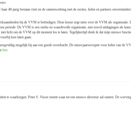
ijer
aar 40-jarig bestaan viert en de samenwerking met de secties, leden en partners onverminderd v
 werkzaamheden bij de VVM te beëindigen. Deze keuze zegt niets over de VVM als organisatie.
open periode. De VVM is een sterke en waardevolle organisatie, met zowel uitdagingen als kan
me niet licht om de VVM op dit moment los te laten. Tegelijkertijd denk ik dat mijn nieuwe functie
voorbij kon laten gaan.
o zorgvuldig mogelijk bij aan een goede overdracht. De nieuwjaarsreceptie voor leden van de VV
an
hier
.
teit te waarborgen: Peter S. Visser neemt waar tot een nieuwe directeur zal starten. De wervi