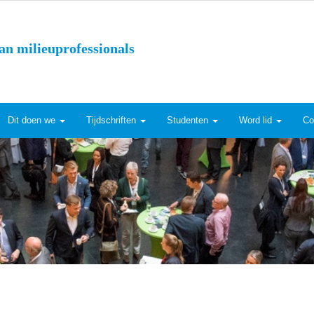
an milieuprofessionals
Dit doen we
Tijdschriften
Studenten
Word lid
Co