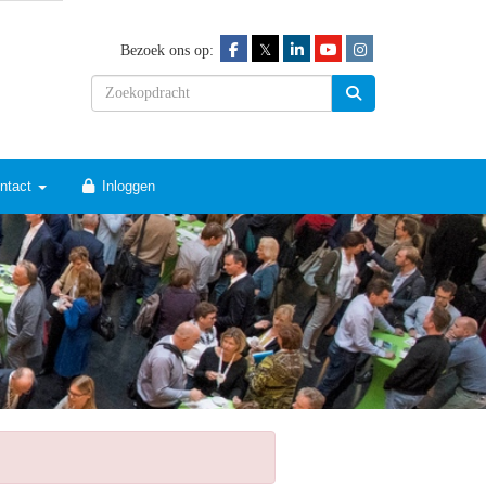
𝕏
Bezoek ons op:
ntact
Inloggen