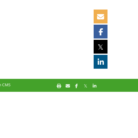
𝕏
in CMS
𝕏