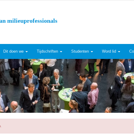
an milieuprofessionals
Dit doen we
Tijdschriften
Studenten
Word lid
Co
n.