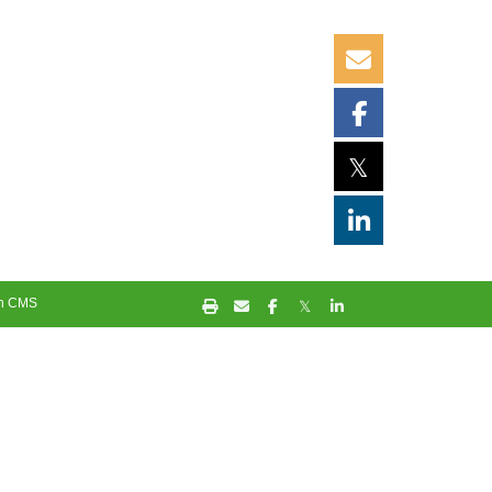
𝕏
in CMS
𝕏