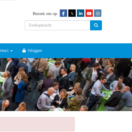
𝕏
Bezoek ons op:
ntact
Inloggen