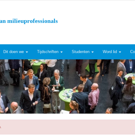
an milieuprofessionals
Dit doen we
Tijdschriften
Studenten
Word lid
Co
n.