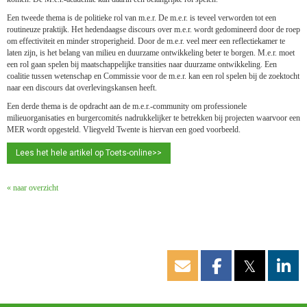
Een tweede thema is de politieke rol van m.e.r. De m.e.r. is teveel verworden tot een
routineuze praktijk. Het hedendaagse discours over m.e.r. wordt gedomineerd door de roep
om effectiviteit en minder stroperigheid. Door de m.e.r. veel meer een reflectiekamer te
laten zijn, is het belang van milieu en duurzame ontwikkeling beter te borgen. M.e.r. moet
een rol gaan spelen bij maatschappelijke transities naar duurzame ontwikkeling. Een
coalitie tussen wetenschap en Commissie voor de m.e.r. kan een rol spelen bij de zoektocht
naar een discours dat overlevingskansen heeft.
Een derde thema is de opdracht aan de m.e.r.-community om professionele
milieuorganisaties en burgercomités nadrukkelijker te betrekken bij projecten waarvoor een
MER wordt opgesteld. Vliegveld Twente is hiervan een goed voorbeeld.
Lees het hele artikel op Toets-online>>
« naar overzicht
𝕏