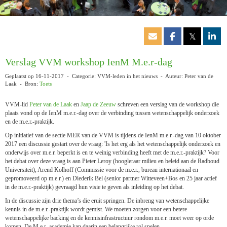
𝕏
Verslag VVM workshop IenM M.e.r-dag
Geplaatst op 16-11-2017 - Categorie: VVM-leden in het nieuws - Auteur: Peter van de
Laak - Bron:
Toets
VVM-lid
Peter van de Laak
en
Jaap de Zeeuw
schreven een verslag van de workshop die
plaats vond op de IenM m.e.r.-dag over de verbinding tussen wetenschappelijk onderzoek
en de m.e.r.-praktijk.
Op initiatief van de sectie MER van de VVM is tijdens de IenM m.e.r.-dag van 10 oktober
2017 een discussie gestart over de vraag: 'Is het erg als het wetenschappelijk onderzoek en
onderwijs over m.e.r. beperkt is en te weinig verbinding heeft met de m.e.r.-praktijk? Voor
het debat over deze vraag is aan Pieter Leroy (hoogleraar milieu en beleid aan de Radboud
Universiteit), Arend Kolhoff (Commissie voor de m.e.r., bureau internationaal en
gepromoveerd op m.e.r.) en Diederik Bel (senior partner Witteveen+Bos en 25 jaar actief
in de m.e.r.-praktijk) gevraagd hun visie te geven als inleiding op het debat.
In de discussie zijn drie thema’s die eruit springen. De inbreng van wetenschappelijke
kennis in de m.e.r.-praktijk wordt gemist. We moeten zorgen voor een betere
wetenschappelijke backing en de kennisinfrastructuur rondom m.e.r. moet weer op orde
komen. De M.e.r.-academie kan daarin een belangrijke rol spelen.